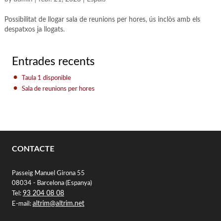
Possibilitat de llogar sala de reunions per hores, ús inclòs amb els
despatxos ja llogats.
Entrades recents
Taula 1 disponible
Sala de reunions per hores
CONTACTE
Passeig Manuel Girona 55
08034 - Barcelona (Espanya)
93 204 08 08
Tel:
altrim@altrim.net
E-mail: